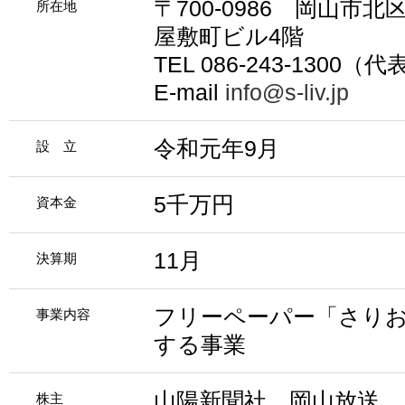
〒700-0986 岡山市北
所在地
屋敷町ビル4階
TEL 086-243-1300（代
E-mail
info@s-liv.jp
令和元年9月
設 立
5千万円
資本金
11月
決算期
フリーペーパー「さり
事業内容
する事業
山陽新聞社、岡山放送
株主